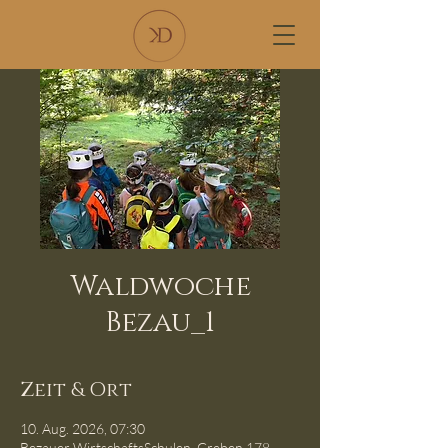
Waldwoche
Bezau_1
Zeit & Ort
10. Aug. 2026, 07:30
Bezauer WirtschaftsSchulen, Greben 178,