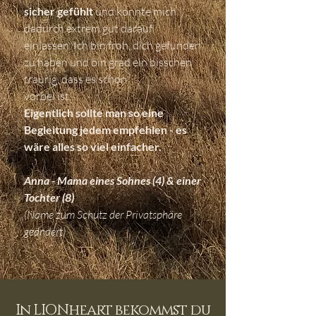
sicher gefühlt
und konnte mich
dadurch extrem gut darauf
einlassen. Ich bin froh, dich gefunden
zu haben und bin grad ein bisschen
traurig, dass es schon
vorbei ist.
Eigentlich sollte man so eine
Begleitung jedem empfehlen - es
wäre alles so viel einfacher.
Anna - Mama eines Sohnes (4) & einer
Tochter (8)
(Name zum Schutz der Privatsphäre
geändert)
In LIONheart bekommst du