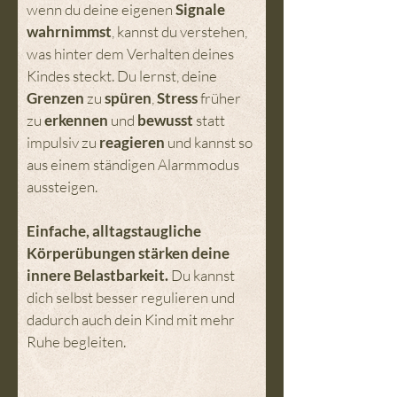
wenn du deine eigenen
Signale
wahrnimmst
, kannst du verstehen,
was hinter dem Verhalten deines
Kindes steckt. Du lernst, deine
Grenzen
zu
spüren
,
Stress
früher
zu
erkennen
und
bewusst
statt
impulsiv zu
reagieren
und kannst so
aus einem ständigen Alarmmodus
aussteigen.
Einfache, alltagstaugliche
Körperübungen stärken deine
innere Belastbarkeit.
Du kannst
dich selbst besser
regulieren und
dadurch auch dein Kind mit mehr
Ruhe begleiten.