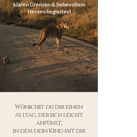
klaren Grenzen & liebevollem
Herzen begleitest
6 Monate
intensive
1:1
Begleitung
Wünschst du dir einen
Alltag, der sich leicht
anfühlt,
in dem dein Kind mit dir