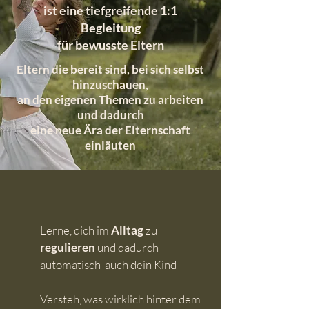
ist eine tiefgreifende 1:1
Begleitung
für bewusste Eltern
Eltern die bereit sind, bei sich selbst
hinzuschauen,
an den eigenen Themen zu arbeiten
und dadurch
eine neue Ära der Elternschaft
einläuten
Lerne, dich im
Alltag
zu
regulieren
und dadurch
automatisch auch dein Kind
Versteh, was wirklich hinter dem