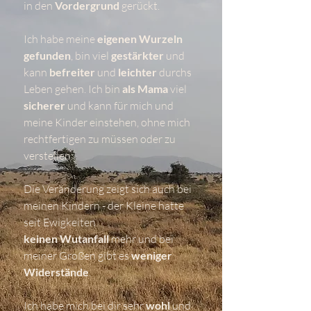
in den
Vordergrund
gerückt.
Ich habe meine
eigenen Wurzeln
gefunden
, bin viel
gestärkter
und
kann
befreiter
und
leichter
durchs
Leben gehen. Ich bin
als Mama
viel
sicherer
und kann für mich und
meine Kinder einstehen, ohne mich
rechtfertigen zu müssen oder zu
verstellen.
Die Veränderung zeigt sich auch bei
meinen Kindern - der Kleine hatte
seit Ewigkeiten
keinen Wutanfall
mehr und bei
meiner Großen gibt es
weniger
Widerstände
.
Ich habe mich bei dir sehr
wohl
und