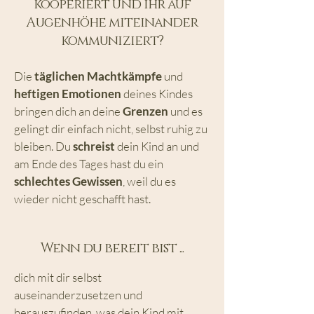
kooperiert und ihr auf
Augenhöhe miteinander
kommuniziert?
Die
täglichen Machtkämpfe
und
heftigen Emotionen
deines Kindes
bringen dich an deine
Grenzen
und es
gelingt dir einfach nicht, selbst ruhig zu
bleiben. Du
schreist
dein Kind an und
am Ende des Tages hast du ein
schlechtes Gewissen
, weil du es
wieder nicht geschafft hast.
Wenn du bereit bist ...
dich mit dir selbst
auseinanderzusetzen und
herauszufinden, was dein Kind mit