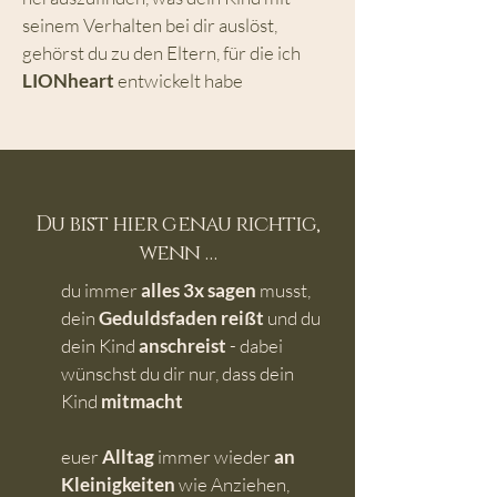
seinem Verhalten bei dir auslöst,
gehörst du zu den Eltern, für die ich
LIONheart
entwickelt habe
Du bist hier genau richtig,
wenn …
du immer
alles 3x sagen
musst,
dein
Geduldsfaden reißt
und du
dein Kind
anschreist
- dabei
wünschst du dir nur, dass dein
Kind
mitmacht
euer
Alltag
immer wieder
an
Kleinigkeiten
wie Anziehen,