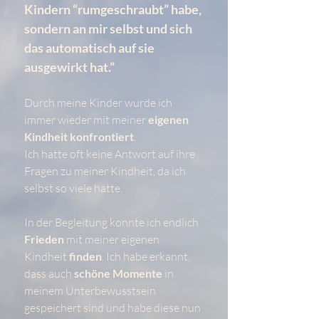
Kindern “rumgeschraubt” habe,
sondern an mir selbst und sich
das automatisch auf sie
ausgewirkt hat.”
Durch meine Kinder wurde ich
immer wieder mit meiner
eigenen
Kindheit konfrontiert
.
Ich hatte oft keine Antwort auf ihre
Fragen zu meiner Kindheit, da ich
selbst so viele hatte.
In der Begleitung konnte ich endlich
Frieden
mit meiner eigenen
Kindheit
finden
. Ich habe erkannt,
dass auch
schöne Momente
in
meinem Unterbewusstsein
gespeichert sind und habe diese nun