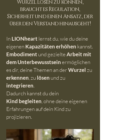
Wurzel lösen zu können,
braucht es Regulation,
Sicherheit und einen Ansatz, der
über den Verstand hinausgeht!
In
LIONheart
lernst du, wie du deine
eigenen
Kapazitäten erhöhen
kannst.
Embodiment
und gezielte
Arbeit mit
dem Unterbewusstsein
ermöglichen
es dir, deine Themen an der
Wurzel
zu
erkennen
, zu
lösen
und zu
integrieren
.
Dadurch kannst du dein
Kind
begleiten
, ohne deine eigenen
Erfahrungen auf dein Kind zu
projizieren.