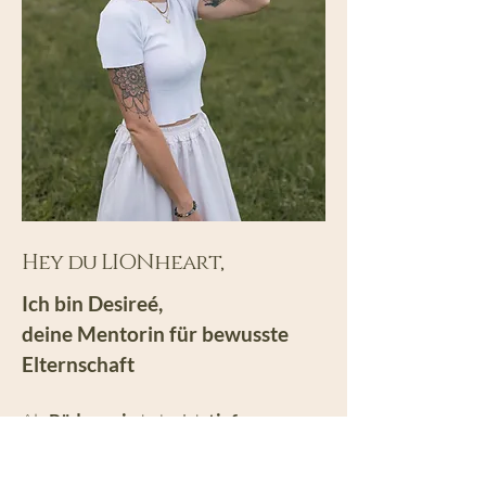
Hey du LIONheart,
Ich bin Desireé,
deine Mentorin für bewusste
Elternschaft
Als
Pädagogin
habe ich
tiefe
Einblicke in Familien
und ihre
Herausforderungen
im Alltag mit