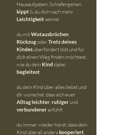
Hausaufgaben, Schlafengehen
kippt
& du dich nach mehr
Leichtigkeit
sehnst
du mit
Wutausbrüchen
,
Rückzug
oder
Trotz deines
Kindes
überfordert bist und für
dich einen Weg finden möchtest,
wie du dein
Kind
dabei
begleitest
du dein Kind über alles liebst und
dir wünschst, dass sich euer
Alltag leichter
,
ruhiger
und
verbundener
anfühlt
du immer wieder hörst, dass dein
Kind überall anders
kooperiert
,